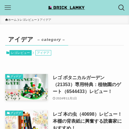
ホーム
レゴレビュー
アイデア
アイデア
– category –
レゴレビュー
アイデア
レゴ ボタニカルガーデン
アイデア
（21353）専用特典：植物園のゲ
ート（6544433）レビュー！
2024年11月1日
レゴ 本の虫（40698）レビュー！
アイデア
本棚の背表紙に興奮する読書家に
おすすめ！