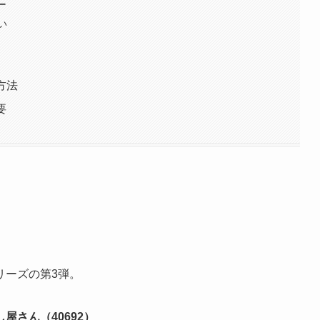
ー
い
方法
要
リーズの第3弾。
屋さん（40692）