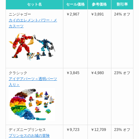
セット名
セール価格
参考価格
割引率
ニンジャゴー
￥2,967
￥3,891
24% オフ
カイのエレメントパワー・メ
カスーツ
クラシック
￥3,845
￥4,980
23% オフ
アイデアパーツ＜透明パーツ
入り＞
ディズニープリンセス
￥9,723
￥12,709
23% オフ
プリンセスのお城の冒険