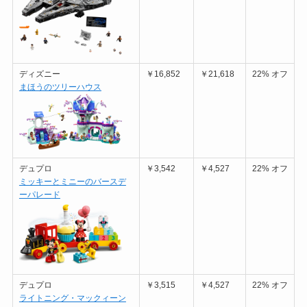
ディズニー
￥16,852
￥21,618
22% オフ
まほうのツリーハウス
デュプロ
￥3,542
￥4,527
22% オフ
ミッキーとミニーのバースデ
ーパレード
デュプロ
￥3,515
￥4,527
22% オフ
ライトニング・マックィーン