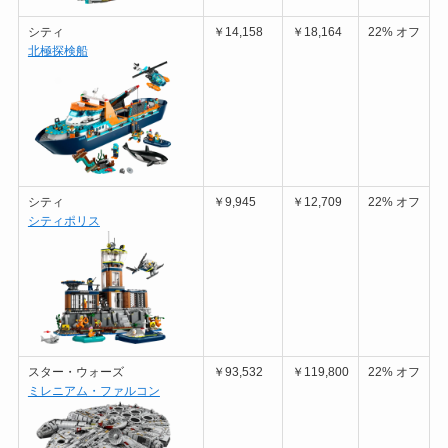
シティ
￥14,158
￥18,164
22% オフ
北極探検船
シティ
￥9,945
￥12,709
22% オフ
シティポリス
スター・ウォーズ
￥93,532
￥119,800
22% オフ
ミレニアム・ファルコン