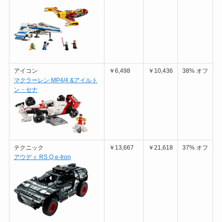
アイコン
￥6,498
￥10,436
38% オフ
マクラーレン MP4/4 &アイルト
ン・セナ
テクニック
￥13,667
￥21,618
37% オフ
アウディ RS Q e-tron