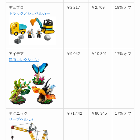
デュプロ
￥2,217
￥2,709
18% オフ
トラックとショベルカー
アイデア
￥9,042
￥10,891
17% オフ
昆虫コレクション
テクニック
￥71,442
￥86,345
17% オフ
リープヘル LR