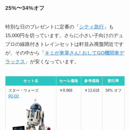
25%〜34%オフ
特別な日のプレゼントに定番の「
シティ急行
」も
15,000円を切っています。さらに小さい子向けのデュ
プロの線路付きトレインセットは軒並み廃盤間近です
が、その中から「
キミが車掌さん! おしてGO機関車デ
ラックス
」が安くなっています。
セット名
セール価格
参考価格
割引率
スター・ウォーズ
￥8,968
￥13,618
34% オフ
R2-D2