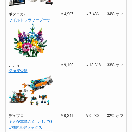
ボタニカル
￥4,907
￥7,436
34% オフ
ワイルドフラワーブーケ
シティ
￥9,165
￥13,618
33% オフ
深海探査艇
デュプロ
￥6,341
￥9,280
32% オフ
キミが車掌さん! おしてG
O機関車デラックス