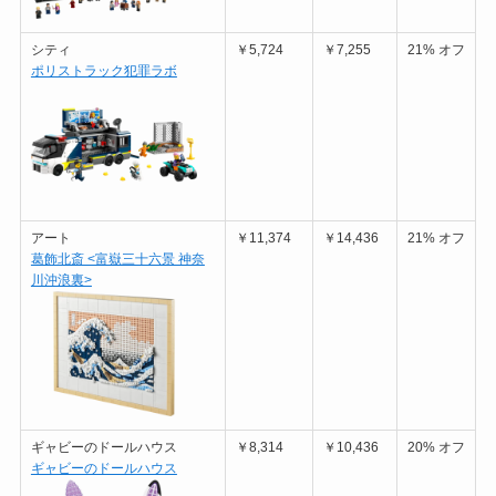
シティ
￥5,724
￥7,255
21% オフ
ポリストラック犯罪ラボ
アート
￥11,374
￥14,436
21% オフ
葛飾北斎 <富嶽三十六景 神奈
川沖浪裏>
ギャビーのドールハウス
￥8,314
￥10,436
20% オフ
ギャビーのドールハウス