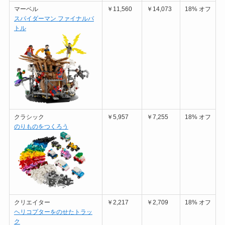
マーベル
￥11,560
￥14,073
18% オフ
スパイダーマン ファイナルバ
トル
クラシック
￥5,957
￥7,255
18% オフ
のりものをつくろう
クリエイター
￥2,217
￥2,709
18% オフ
ヘリコプターをのせたトラッ
ク