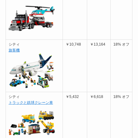
シティ
￥10,748
￥13,164
18% オフ
旅客機
シティ
￥5,432
￥6,618
18% オフ
トラックと鉄球クレーン車