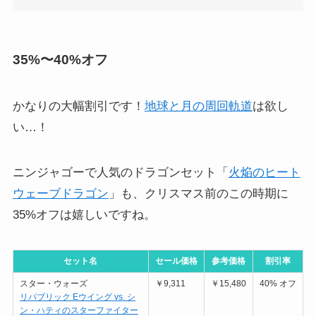
35%〜40%オフ
かなりの大幅割引です！
地球と月の周回軌道
は欲し
い…！
ニンジャゴーで人気のドラゴンセット「
火焔のヒート
ウェーブドラゴン
」も、クリスマス前のこの時期に
35%オフは嬉しいですね。
セット名
セール価格
参考価格
割引率
スター・ウォーズ
￥9,311
￥15,480
40% オフ
リパブリック Eウイング vs. シ
ン・ハティのスターファイター