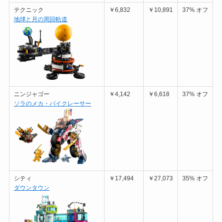
テクニック
￥6,832
￥10,891
37% オフ
地球と月の周回軌道
ニンジャゴー
￥4,142
￥6,618
37% オフ
ソラのメカ・バイクレーサー
シティ
￥17,494
￥27,073
35% オフ
ダウンタウン