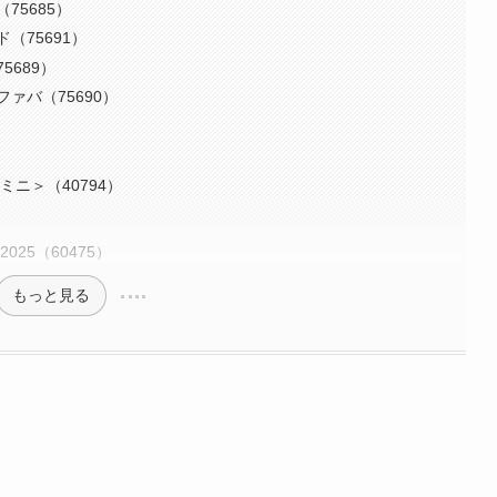
75685）
（75691）
689）
ァバ（75690）
ニ＞（40794）
25（60475）
もっと見る