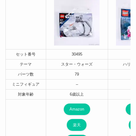
セット番号
30495
3
テーマ
スター・ウォーズ
ハリー
パーツ数
79
ミニフィギュア
–
対象年齢
6歳以上
6
Amazon
A
楽天