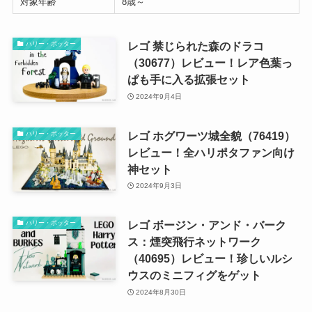
対象年齢
8歳～
レゴ 禁じられた森のドラコ
ハリー・ポッター
（30677）レビュー！レア色葉っ
ぱも手に入る拡張セット
2024年9月4日
レゴ ホグワーツ城全貌（76419）
ハリー・ポッター
レビュー！全ハリポタファン向け
神セット
2024年9月3日
レゴ ボージン・アンド・バーク
ハリー・ポッター
ス：煙突飛行ネットワーク
（40695）レビュー！珍しいルシ
ウスのミニフィグをゲット
2024年8月30日