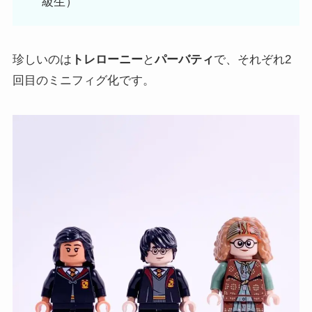
級生）
珍しいのは
トレローニー
と
パーバティ
で、それぞれ2
回目のミニフィグ化です。