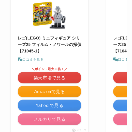
レゴ(LEGO) ミニフィギュア シリ
レゴ(LE
ーズ25 フィルム・ノワールの探偵
ーズ25 
【71045-1】
【71045-
口コミを見る
口コミ
＼ポイント最大11倍！／
＼
楽天市場で見る
Amazonで見る
Yahoo!で見る
メルカリで見る
ポチップ